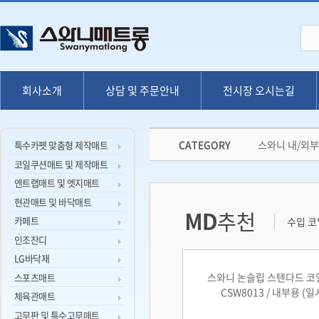
회사소개
상담 및 주문안내
전시장 오시는길
CATEGORY
스와니 내/외
특수카펫 맞춤형 제작매트
코일쿠션매트 및 제작매트
엔트랩매트 및 엣지매트
현관매트 및 바닥매트
카페트
수입 코
인조잔디
LG바닥재
스와니 논슬립 스텐다드 
스포츠매트
CSW8013 / 내부용 (일
체육관매트
고무판 및 특수고무매트