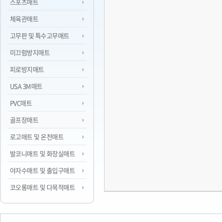
스포츠매트
체육관매트
고무판 및 특수고무매트
미끄럼방지매트
피로방지매트
USA 3M매트
PVC매트
골프장매트
로고매트 및 온천매트
발코니매트 및 화장실매트
야자수매트 및 출입구매트
코오롱매트 및 다목적매트