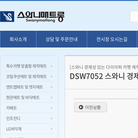
회사소개
상담 및 주문안내
전시장 오시는길
특수카펫 맞춤형 제작매트
[스와니 경제성 있는 다이아퍼 카펫 제
DSW7052 스와니 
코일쿠션매트 및 제작매트
엔트랩매트 및 엣지매트
현관매트 및 바닥매트
카페트
인조잔디
LG바닥재