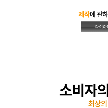
제작
에 관
다이아