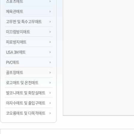
스포츠매트
체육관매트
고무판 및 특수고무매트
미끄럼방지매트
피로방지매트
USA 3M매트
PVC매트
골프장매트
로고매트 및 온천매트
발코니매트 및 화장실매트
야자수매트 및 출입구매트
코오롱매트 및 다목적매트