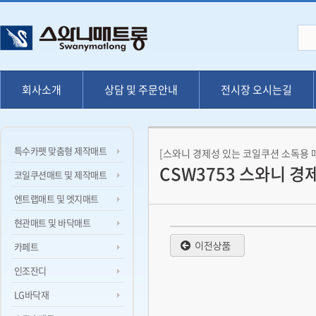
회사소개
상담 및 주문안내
전시장 오시는길
특수카펫 맞춤형 제작매트
[스와니 경제성 있는 코일쿠션 소독용 
CSW3753 스와니 경
코일쿠션매트 및 제작매트
엔트랩매트 및 엣지매트
현관매트 및 바닥매트
카페트
인조잔디
LG바닥재