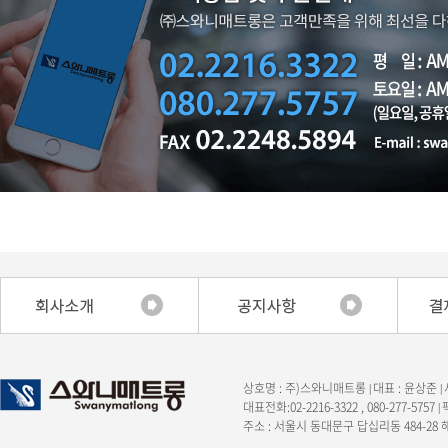
상호명 : 주)스와니매트롱
대표 : 윤상준
|
|
대표전화:02-2216-3322 , 080-277-5757
|
주소 : 서울시 동대문구 답십리동 484-28