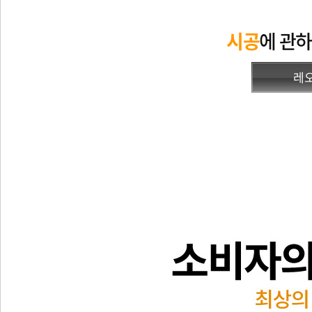
시공
에 관
레