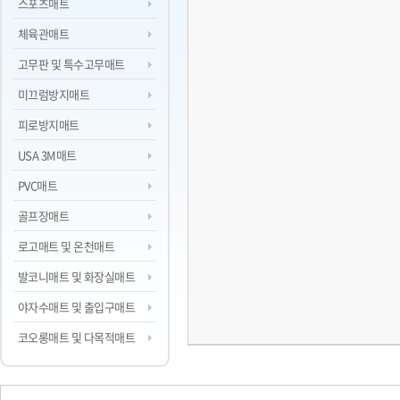
스포츠매트
체육관매트
고무판 및 특수고무매트
미끄럼방지매트
피로방지매트
USA 3M매트
PVC매트
골프장매트
로고매트 및 온천매트
발코니매트 및 화장실매트
야자수매트 및 출입구매트
코오롱매트 및 다목적매트