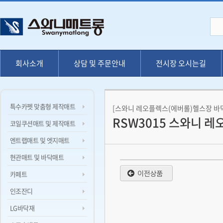
회사소개
상담 및 주문안내
전시장 오시는길
특수카펫 맞춤형 제작매트
[스와니 레오플렉스(에버롤)헬스장 바
RSW3015 스와니 
코일쿠션매트 및 제작매트
엔트랩매트 및 엣지매트
현관매트 및 바닥매트
카페트
인조잔디
LG바닥재