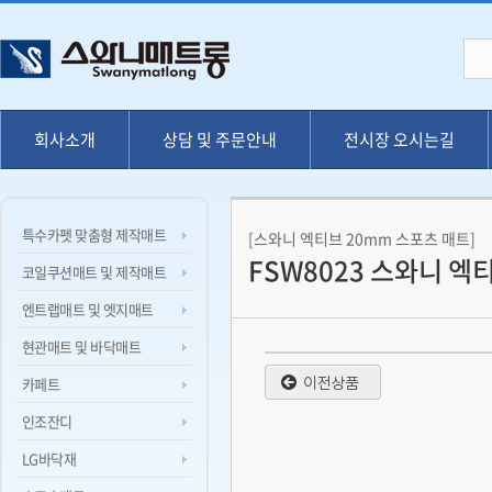
회사소개
상담 및 주문안내
전시장 오시는길
특수카펫 맞춤형 제작매트
[스와니 엑티브 20mm 스포츠 매트]
FSW8023 스와니 엑
코일쿠션매트 및 제작매트
엔트랩매트 및 엣지매트
현관매트 및 바닥매트
카페트
인조잔디
LG바닥재