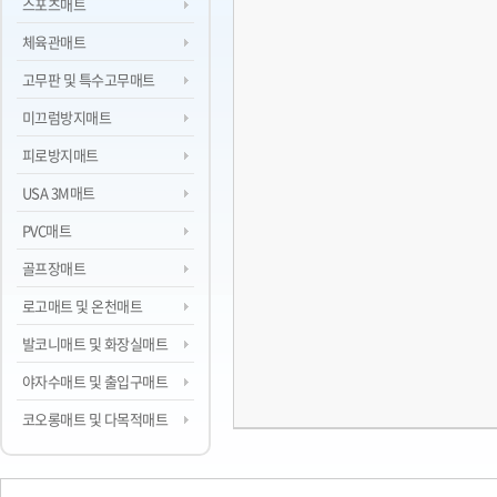
스포츠매트
체육관매트
고무판 및 특수고무매트
미끄럼방지매트
피로방지매트
USA 3M매트
PVC매트
골프장매트
로고매트 및 온천매트
발코니매트 및 화장실매트
야자수매트 및 출입구매트
코오롱매트 및 다목적매트