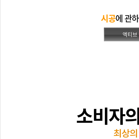
시공
에 관
엑티브